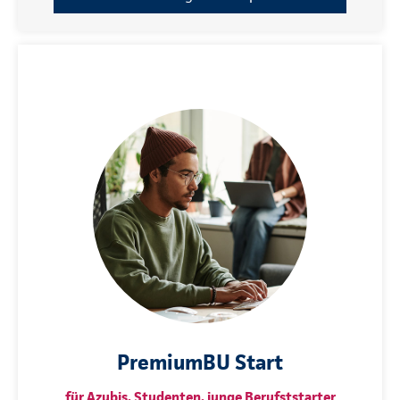
PremiumBU Start
für Azubis, Studenten, junge Berufststarter