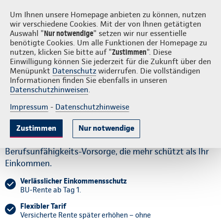
Login
S
Continentale vor Ort
Um Ihnen unsere Homepage anbieten zu können, nutzen
wir verschiedene Cookies. Mit der von Ihnen getätigten
Auswahl "
Nur notwendige
" setzen wir nur essentielle
benötigte Cookies. Um alle Funktionen der Homepage zu
nutzen, klicken Sie bitte auf "
Zustimmen
". Diese
Einwilligung können Sie jederzeit für die Zukunft über den
Gute Gründe
Tarife & Leistungen
Wissenswertes
Beratung & 
Menüpunkt
Datenschutz
widerrufen. Die vollständigen
Informationen finden Sie ebenfalls in unseren
Datenschutzhinweisen
.
Sicher, für Kopf und
Impressum
-
Datenschutzhinweise
Bauchgefühl
Zustimmen
Nur notwendige
Für das Gefühl, aufgefangen zu werden – mit einer
Berufsunfähigkeits-Vorsorge, die mehr schützt als Ihr
Einkommen.
Verlässlicher Einkommensschutz
BU-Rente ab Tag 1.
Flexibler Tarif
Versicherte Rente später erhöhen – ohne