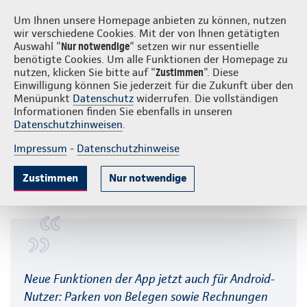
Login
S
Continentale vor Ort
Um Ihnen unsere Homepage anbieten zu können, nutzen
wir verschiedene Cookies. Mit der von Ihnen getätigten
Auswahl "
Nur notwendige
" setzen wir nur essentielle
benötigte Cookies. Um alle Funktionen der Homepage zu
nutzen, klicken Sie bitte auf "
Zustimmen
". Diese
Einwilligung können Sie jederzeit für die Zukunft über den
Hilfe zur RechnungsApp der
Menüpunkt
Datenschutz
widerrufen. Die vollständigen
Informationen finden Sie ebenfalls in unseren
Continentale
Datenschutzhinweisen
.
Impressum
-
Datenschutzhinweise
Auf dieser Seite:
Zustimmen
Nur notwendige
Registrierung
Allgemeine Fragen zur RechnungsApp
Sicherheit
Einreichung
Digitale Postbox
Dokumentenparkplatz
Neue Funktionen der App jetzt auch für Android-
Passwort vergessen
Nutzer: Parken von Belegen sowie Rechnungen