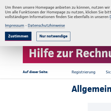
Privatkunden
Firmenkunden
Über 
Um Ihnen unsere Homepage anbieten zu können, nutzen wir v
Um alle Funktionen der Homepage zu nutzen, klicken Sie bitt
vollständigen Informationen finden Sie ebenfalls in unseren
Impressum
-
Datenschutzhinweise
Krankenversicherung
Lebensversicherun
Zustimmen
Nur notwendige
Startseite
Service
Schaden & Leistung
Kranken- od
Hilfe zur Rech
Registrierung
Sic
Auf dieser Seite:
Allgemei