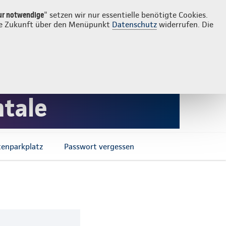
Login
Continentale vor Ort
che
ur notwendige
" setzen wir nur essentielle benötigte Cookies.
 die Zukunft über den Menüpunkt
Datenschutz
widerrufen. Die
ngsApp
ntale
enparkplatz
Passwort vergessen