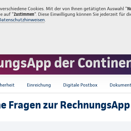
uns
Karriere
Su
erschiedene Cookies. Mit der von Ihnen getätigten Auswahl "
N
e auf "
Zustimmen
". Diese Einwilligung können Sie jederzeit für
Datenschutzhinweisen
.
g
Sach- und Unfallversicherung
Service
er Pflegeversicherung
Continentale RechnungsApp
FAQ zur Rechnu
nungsApp der Contine
herheit
Einreichung
Digitale Postbox
Dokument
ne Fragen zur RechnungsApp