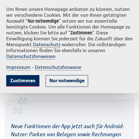
Login
S
Continentale vor Ort
Um Ihnen unsere Homepage anbieten zu können, nutzen
wir verschiedene Cookies. Mit der von Ihnen getätigten
Auswahl "
Nur notwendige
" setzen wir nur essentielle
benötigte Cookies. Um alle Funktionen der Homepage zu
nutzen, klicken Sie bitte auf "
Zustimmen
". Diese
Einwilligung können Sie jederzeit für die Zukunft über den
Hilfe zur RechnungsApp der
Menüpunkt
Datenschutz
widerrufen. Die vollständigen
Informationen finden Sie ebenfalls in unseren
Continentale
Datenschutzhinweisen
.
Impressum
-
Datenschutzhinweise
Auf dieser Seite:
Zustimmen
Nur notwendige
Registrierung
Allgemeine Fragen zur RechnungsApp
Sicherheit
Einreichung
Digitale Postbox
Dokumentenparkplatz
Neue Funktionen der App jetzt auch für Android-
Passwort vergessen
Nutzer: Parken von Belegen sowie Rechnungen