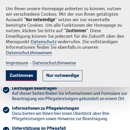
Login
S
Continentale vor Ort
Um Ihnen unsere Homepage anbieten zu können, nutzen
wir verschiedene Cookies. Mit der von Ihnen getätigten
Auswahl "
Nur notwendige
" setzen wir nur essentielle
benötigte Cookies. Um alle Funktionen der Homepage zu
nutzen, klicken Sie bitte auf "
Zustimmen
". Diese
Einwilligung können Sie jederzeit für die Zukunft über den
Antragsablauf
Antrag stellen
Übersicht der Leistungen
Kontak
Menüpunkt
Datenschutz
widerrufen. Die vollständigen
Informationen finden Sie ebenfalls in unseren
Datenschutzhinweisen
.
Unterstützung im Pflegefall
Impressum
-
Datenschutzhinweise
Leistungen der Pflegepflichtversicherung beantragen.
Zustimmen
Nur notwendige
Wir begleiten Sie Schritt für Schritt.
Leistungen beantragen
Auf dieser Seiten finden Sie Informationen und Formulare zur
Beantragung von Pflegeleistungen gebündelt an einem Ort.
Informationen zu Pflegeleistungen
Dazu bieten wir Ihnen hier einen Überblick über Ihre
Pflegeleistungen sowie Hinweise zur Beantragung.
Unterstützung im Pflegefall