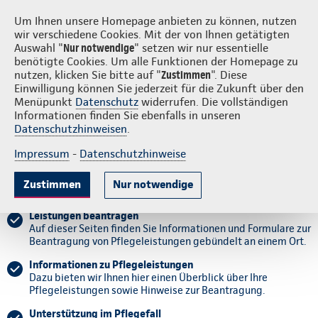
Login
S
Continentale vor Ort
Um Ihnen unsere Homepage anbieten zu können, nutzen
wir verschiedene Cookies. Mit der von Ihnen getätigten
Auswahl "
Nur notwendige
" setzen wir nur essentielle
benötigte Cookies. Um alle Funktionen der Homepage zu
nutzen, klicken Sie bitte auf "
Zustimmen
". Diese
Einwilligung können Sie jederzeit für die Zukunft über den
Antragsablauf
Antrag stellen
Übersicht der Leistungen
Kontak
Menüpunkt
Datenschutz
widerrufen. Die vollständigen
Informationen finden Sie ebenfalls in unseren
Datenschutzhinweisen
.
Unterstützung im Pflegefall
Impressum
-
Datenschutzhinweise
Leistungen der Pflegepflichtversicherung beantragen.
Zustimmen
Nur notwendige
Wir begleiten Sie Schritt für Schritt.
Leistungen beantragen
Auf dieser Seiten finden Sie Informationen und Formulare zur
Beantragung von Pflegeleistungen gebündelt an einem Ort.
Informationen zu Pflegeleistungen
Dazu bieten wir Ihnen hier einen Überblick über Ihre
Pflegeleistungen sowie Hinweise zur Beantragung.
Unterstützung im Pflegefall