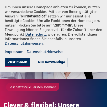
Login
Carsten Josmann
Um Ihnen unsere Homepage anbieten zu können, nutzen
wir verschiedene Cookies. Mit der von Ihnen getätigten
Auswahl "
Nur notwendige
" setzen wir nur essentielle
benötigte Cookies. Um alle Funktionen der Homepage zu
nutzen, klicken Sie bitte auf "
Zustimmen
". Diese
Einwilligung können Sie jederzeit für die Zukunft über den
Gründe
Tarife & Leistungen
Wissenswertes
Beratung & Angeb
Menüpunkt
Datenschutz
widerrufen. Die vollständigen
Informationen finden Sie ebenfalls in unseren
Datenschutzhinweisen
.
Impressum
-
Datenschutzhinweise
Zustimmen
Nur notwendige
Geschäftsstelle Carsten Josmann
Clever & flexibel: Unsere