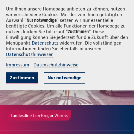
Login
Gregor Worms
Um Ihnen unsere Homepage anbieten zu können, nutzen
wir verschiedene Cookies. Mit der von Ihnen getätigten
Auswahl "
Nur notwendige
" setzen wir nur essentielle
benötigte Cookies. Um alle Funktionen der Homepage zu
nutzen, klicken Sie bitte auf "
Zustimmen
". Diese
Einwilligung können Sie jederzeit für die Zukunft über den
Gute Gründe
Pflegetagegeld
Pflegekostenversicherung
Wisse
Menüpunkt
Datenschutz
widerrufen. Die vollständigen
Informationen finden Sie ebenfalls in unseren
Datenschutzhinweisen
.
Impressum
-
Datenschutzhinweise
Zustimmen
Nur notwendige
Landesdirektion Gregor Worms