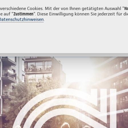
den
erschiedene Cookies. Mit der von Ihnen getätigten Auswahl "
N
e auf "
Zustimmen
". Diese Einwilligung können Sie jederzeit für
Datenschutzhinweisen
.
- und Unfallversicherung
Ihre Agentur
sicherung
Wissenswertes
Beratung & Angebot