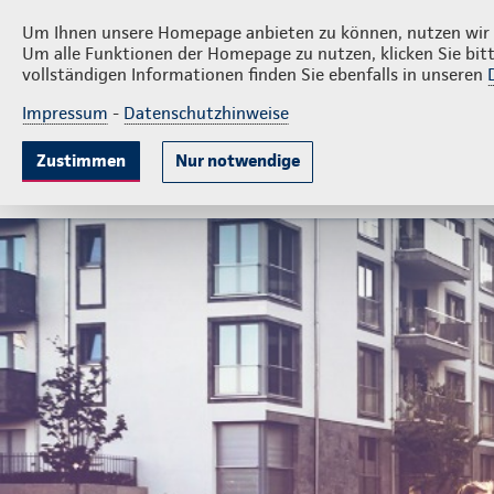
Privatkunden
Firmenkun
Gregor Worms
Um Ihnen unsere Homepage anbieten zu können, nutzen wir v
Um alle Funktionen der Homepage zu nutzen, klicken Sie bitt
vollständigen Informationen finden Sie ebenfalls in unseren
Impressum
-
Datenschutzhinweise
Krankenversicherung
Lebensversicherung
Sach
Zustimmen
Nur notwendige
Gute Gründe
Pflegetagegeld
Pflegekostenver