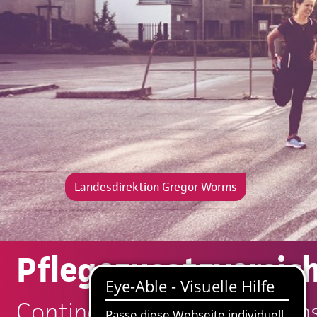
Landesdirektion Gregor Worms
Pflegezusatzversic
Continentale: Gregor Worm