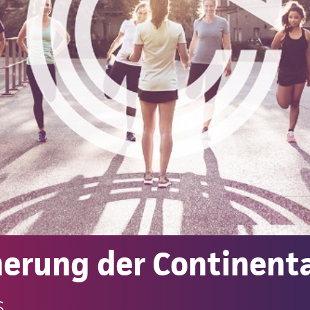
herung der Continent
s