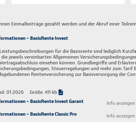
nnen Einmalbeiträge gezahlt werden und der Abruf einer Teilrent
formationen – BasisRente Invest
Leistungsbeschreibungen für die Basisrente sind lediglich Kur
 die jeweils vereinbarten Allgemeinen Versicherungsbedingungen,
Vertragsabschluss einsehen können. Grundbegriffe und Erläuter
sicherungsbedingungen, Steuerregelungen und mehr zum Tarif B
dsgebundenen Rentenversicherung zur Basisversorgung der Cont
nd: 01.2026
Größe: 411 kb
formationen – BasisRente Invest Garant
Info anzeigen
ormationen – BasisRente Classic Pro
Info anzeigen