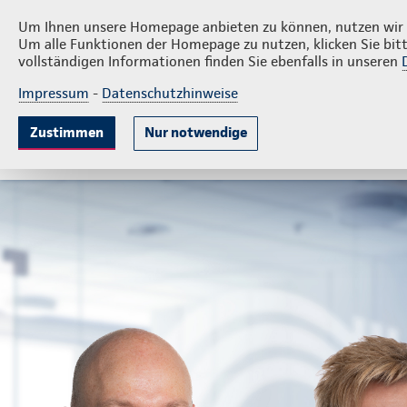
Privatkunden
F
De Vries GmbH & Co. KG
Um Ihnen unsere Homepage anbieten zu können, nutzen wir v
Um alle Funktionen der Homepage zu nutzen, klicken Sie bitt
vollständigen Informationen finden Sie ebenfalls in unseren
Impressum
-
Datenschutzhinweise
Krankenversicherung
Lebensversicherung
Sach
Zustimmen
Nur notwendige
Gute Gründe
Tarife & Leistungen
Wissenswer