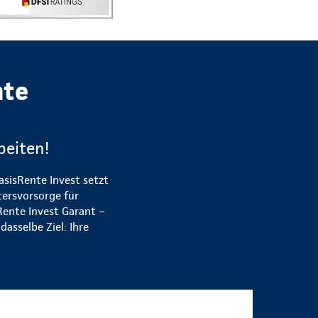
nte
beiten!
asisRente Invest setzt
tersvorsorge für
Rente Invest Garant –
asselbe Ziel: Ihre