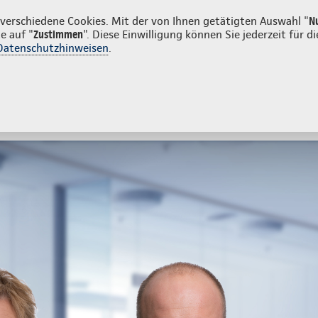
irmenkunden
erschiedene Cookies. Mit der von Ihnen getätigten Auswahl "
N
e auf "
Zustimmen
". Diese Einwilligung können Sie jederzeit für
Datenschutzhinweisen
.
- und Unfallversicherung
Ihre Agentur
tes
Beratung & Angebot