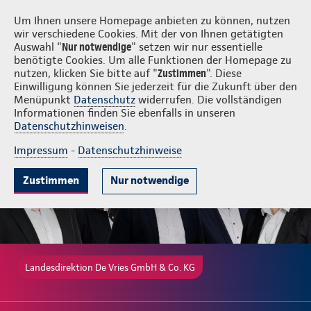
Login
De Vries GmbH & Co. KG
Um Ihnen unsere Homepage anbieten zu können, nutzen
wir verschiedene Cookies. Mit der von Ihnen getätigten
Auswahl "
Nur notwendige
" setzen wir nur essentielle
benötigte Cookies. Um alle Funktionen der Homepage zu
nutzen, klicken Sie bitte auf "
Zustimmen
". Diese
Einwilligung können Sie jederzeit für die Zukunft über den
Gute Gründe
Tarife & Leistungen
Wissenswertes
Beratung & 
Menüpunkt
Datenschutz
widerrufen. Die vollständigen
Informationen finden Sie ebenfalls in unseren
Datenschutzhinweisen
.
Impressum
-
Datenschutzhinweise
Zustimmen
Nur notwendige
Landesdirektion De Vries GmbH & Co. KG