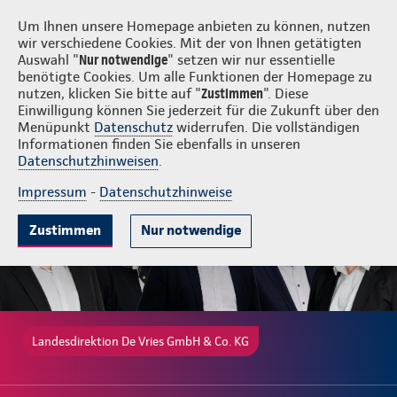
Login
De Vries GmbH & Co. KG
Um Ihnen unsere Homepage anbieten zu können, nutzen
wir verschiedene Cookies. Mit der von Ihnen getätigten
Auswahl "
Nur notwendige
" setzen wir nur essentielle
benötigte Cookies. Um alle Funktionen der Homepage zu
nutzen, klicken Sie bitte auf "
Zustimmen
". Diese
Einwilligung können Sie jederzeit für die Zukunft über den
Gründe
Tarife & Leistungen
Wissenswertes
Beratung & Angeb
Menüpunkt
Datenschutz
widerrufen. Die vollständigen
Informationen finden Sie ebenfalls in unseren
Datenschutzhinweisen
.
Impressum
-
Datenschutzhinweise
Zustimmen
Nur notwendige
Landesdirektion De Vries GmbH & Co. KG