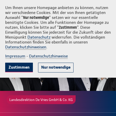
Login
De Vries GmbH & Co. KG
Um Ihnen unsere Homepage anbieten zu können, nutzen
wir verschiedene Cookies. Mit der von Ihnen getätigten
Auswahl "
Nur notwendige
" setzen wir nur essentielle
benötigte Cookies. Um alle Funktionen der Homepage zu
nutzen, klicken Sie bitte auf "
Zustimmen
". Diese
Einwilligung können Sie jederzeit für die Zukunft über den
Gute Gründe
Tarife & Leistungen
Wissenswertes
Beratung & 
Menüpunkt
Datenschutz
widerrufen. Die vollständigen
Informationen finden Sie ebenfalls in unseren
Datenschutzhinweisen
.
Impressum
-
Datenschutzhinweise
Zustimmen
Nur notwendige
Landesdirektion De Vries GmbH & Co. KG