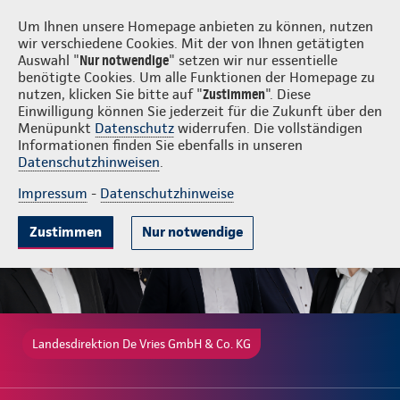
Login
De Vries GmbH & Co. KG
Um Ihnen unsere Homepage anbieten zu können, nutzen
wir verschiedene Cookies. Mit der von Ihnen getätigten
Auswahl "
Nur notwendige
" setzen wir nur essentielle
benötigte Cookies. Um alle Funktionen der Homepage zu
nutzen, klicken Sie bitte auf "
Zustimmen
". Diese
Einwilligung können Sie jederzeit für die Zukunft über den
Gute Gründe
Tarife & Leistungen
Wissenswertes
Beratung & 
Menüpunkt
Datenschutz
widerrufen. Die vollständigen
Informationen finden Sie ebenfalls in unseren
Datenschutzhinweisen
.
Impressum
-
Datenschutzhinweise
Zustimmen
Nur notwendige
Landesdirektion De Vries GmbH & Co. KG