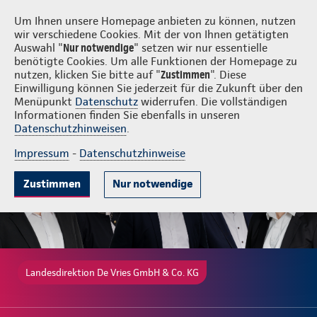
Login
De Vries GmbH & Co. KG
Um Ihnen unsere Homepage anbieten zu können, nutzen
wir verschiedene Cookies. Mit der von Ihnen getätigten
Auswahl "
Nur notwendige
" setzen wir nur essentielle
benötigte Cookies. Um alle Funktionen der Homepage zu
nutzen, klicken Sie bitte auf "
Zustimmen
". Diese
Einwilligung können Sie jederzeit für die Zukunft über den
Gute Gründe
Tarife & Leistungen
Wissenswertes
Beratung & 
Menüpunkt
Datenschutz
widerrufen. Die vollständigen
Informationen finden Sie ebenfalls in unseren
Datenschutzhinweisen
.
Impressum
-
Datenschutzhinweise
Zustimmen
Nur notwendige
Landesdirektion De Vries GmbH & Co. KG