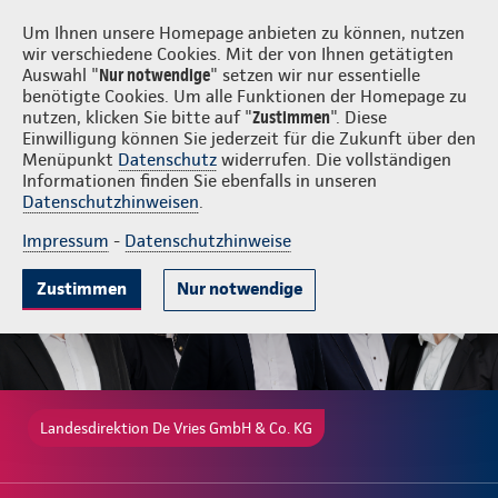
Login
De Vries GmbH & Co. KG
Um Ihnen unsere Homepage anbieten zu können, nutzen
wir verschiedene Cookies. Mit der von Ihnen getätigten
Auswahl "
Nur notwendige
" setzen wir nur essentielle
benötigte Cookies. Um alle Funktionen der Homepage zu
nutzen, klicken Sie bitte auf "
Zustimmen
". Diese
Einwilligung können Sie jederzeit für die Zukunft über den
Gute Gründe
Tarife & Leistungen
Wissenswertes
Beratung & 
Menüpunkt
Datenschutz
widerrufen. Die vollständigen
Informationen finden Sie ebenfalls in unseren
Datenschutzhinweisen
.
Impressum
-
Datenschutzhinweise
Zustimmen
Nur notwendige
Landesdirektion De Vries GmbH & Co. KG