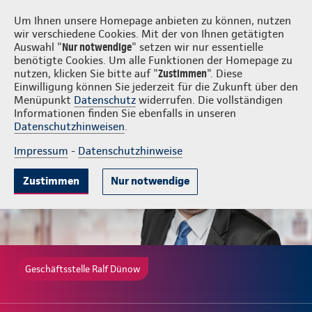
Login
Ralf Dünow
Um Ihnen unsere Homepage anbieten zu können, nutzen
wir verschiedene Cookies. Mit der von Ihnen getätigten
Auswahl "
Nur notwendige
" setzen wir nur essentielle
benötigte Cookies. Um alle Funktionen der Homepage zu
nutzen, klicken Sie bitte auf "
Zustimmen
". Diese
Einwilligung können Sie jederzeit für die Zukunft über den
Gute Gründe
Tarife & Leistungen
Wissenswertes
Beratung & 
Menüpunkt
Datenschutz
widerrufen. Die vollständigen
Informationen finden Sie ebenfalls in unseren
Datenschutzhinweisen
.
Impressum
-
Datenschutzhinweise
Zustimmen
Nur notwendige
Geschäftsstelle Ralf Dünow