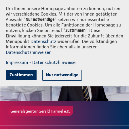
Login
Gerald Harmel e.K.
Um Ihnen unsere Homepage anbieten zu können, nutzen
wir verschiedene Cookies. Mit der von Ihnen getätigten
Auswahl "
Nur notwendige
" setzen wir nur essentielle
benötigte Cookies. Um alle Funktionen der Homepage zu
nutzen, klicken Sie bitte auf "
Zustimmen
". Diese
Einwilligung können Sie jederzeit für die Zukunft über den
Gute Gründe
Tarife & Leistungen
Wissenswertes
Beratung & 
Menüpunkt
Datenschutz
widerrufen. Die vollständigen
Informationen finden Sie ebenfalls in unseren
Datenschutzhinweisen
.
Impressum
-
Datenschutzhinweise
Zustimmen
Nur notwendige
Generalagentur Gerald Harmel e.K.