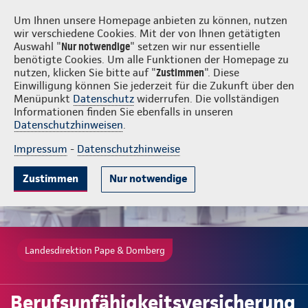
Login
Pape & Domberg
Um Ihnen unsere Homepage anbieten zu können, nutzen
wir verschiedene Cookies. Mit der von Ihnen getätigten
Auswahl "
Nur notwendige
" setzen wir nur essentielle
benötigte Cookies. Um alle Funktionen der Homepage zu
nutzen, klicken Sie bitte auf "
Zustimmen
". Diese
Einwilligung können Sie jederzeit für die Zukunft über den
Gute Gründe
Tarife & Leistungen
Wissenswertes
Beratung & 
Menüpunkt
Datenschutz
widerrufen. Die vollständigen
Informationen finden Sie ebenfalls in unseren
Datenschutzhinweisen
.
Impressum
-
Datenschutzhinweise
Zustimmen
Nur notwendige
Landesdirektion Pape & Domberg
Berufsunfähigkeitsversicherung