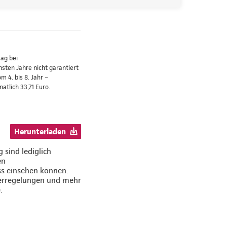
ag bei
ten Jahre nicht garantiert
 4. bis 8. Jahr –
atlich 33,71 Euro.
Herunterladen
 sind lediglich
en
ss einsehen können.
uerregelungen und mehr
.