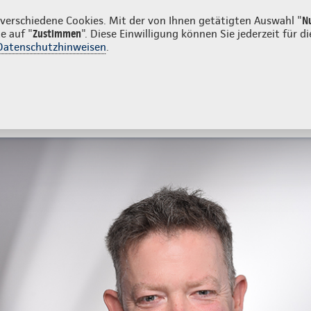
enkunden
erschiedene Cookies. Mit der von Ihnen getätigten Auswahl "
N
e auf "
Zustimmen
". Diese Einwilligung können Sie jederzeit für
Datenschutzhinweisen
.
- und Unfallversicherung
Ihre Agentur
tes
Beratung & Angebot