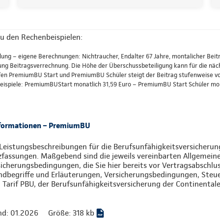
u den Rechenbeispielen:
lung – eigene Berechnungen: Nichtraucher, Endalter 67 Jahre, montalicher Beitr
 Beitragsverrechnung. Die Höhe der Überschussbeteiligung kann für die nächs
fen PremiumBU Start und PremiumBU Schüler steigt der Beitrag stufenweise vom
 Beispiele: PremiumBUStart monatlich 31,59 Euro – PremiumBU Start Schüler mon
nformationen – PremiumBU
Leistungsbeschreibungen für die Berufsunfähigkeitsversicherung
zfassungen. Maßgebend sind die jeweils vereinbarten Allgemein
icherungsbedingungen, die Sie hier bereits vor Vertragsabschlu
ndbegriffe und Erläuterungen, Versicherungsbedingungen, Ste
Tarif PBU, der Berufsunfähigkeitsversicherung der Continentale
nd: 01.2026
Größe: 318 kb