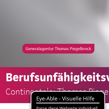
Generalagentur Thomas Piegelbrock
Berufsunfähigkeits
Continentale: Thomas Piege