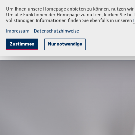
Privatkunden
Firm
Thomas Piegelbrock
Um Ihnen unsere Homepage anbieten zu können, nutzen wir v
Um alle Funktionen der Homepage zu nutzen, klicken Sie bitt
vollständigen Informationen finden Sie ebenfalls in unseren
Impressum
-
Datenschutzhinweise
Krankenversicherung
Lebensversicherung
Sach
Zustimmen
Nur notwendige
Gute Gründe
Tarife & Leistungen
Wissenswer