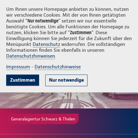
Login
Schwarz & Thelen
Um Ihnen unsere Homepage anbieten zu können, nutzen
wir verschiedene Cookies. Mit der von Ihnen getätigten
Auswahl "
Nur notwendige
" setzen wir nur essentielle
benötigte Cookies. Um alle Funktionen der Homepage zu
nutzen, klicken Sie bitte auf "
Zustimmen
". Diese
Einwilligung können Sie jederzeit für die Zukunft über den
Gute Gründe
Tarife & Leistungen
Wissenswertes
Beratung & 
Menüpunkt
Datenschutz
widerrufen. Die vollständigen
Informationen finden Sie ebenfalls in unseren
Datenschutzhinweisen
.
Impressum
-
Datenschutzhinweise
Zustimmen
Nur notwendige
Generalagentur Schwarz & Thelen