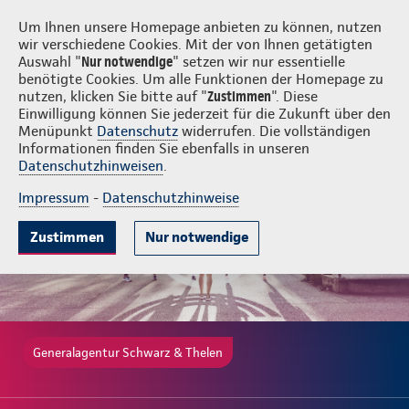
Login
Schwarz & Thelen
Um Ihnen unsere Homepage anbieten zu können, nutzen
wir verschiedene Cookies. Mit der von Ihnen getätigten
Auswahl "
Nur notwendige
" setzen wir nur essentielle
benötigte Cookies. Um alle Funktionen der Homepage zu
nutzen, klicken Sie bitte auf "
Zustimmen
". Diese
Einwilligung können Sie jederzeit für die Zukunft über den
Gute Gründe
Tarife & Leistungen
Wissenswertes
Beratung & 
Menüpunkt
Datenschutz
widerrufen. Die vollständigen
Informationen finden Sie ebenfalls in unseren
Datenschutzhinweisen
.
Impressum
-
Datenschutzhinweise
Zustimmen
Nur notwendige
Generalagentur Schwarz & Thelen