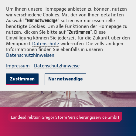
Login
Gregor Storm Versicherungsservice GmbH
Um Ihnen unsere Homepage anbieten zu können, nutzen
wir verschiedene Cookies. Mit der von Ihnen getätigten
Auswahl "
Nur notwendige
" setzen wir nur essentielle
benötigte Cookies. Um alle Funktionen der Homepage zu
nutzen, klicken Sie bitte auf "
Zustimmen
". Diese
Einwilligung können Sie jederzeit für die Zukunft über den
Gute Gründe
Tarife & Leistungen
Wissenswertes
Beratung & 
Menüpunkt
Datenschutz
widerrufen. Die vollständigen
Informationen finden Sie ebenfalls in unseren
Datenschutzhinweisen
.
Impressum
-
Datenschutzhinweise
Zustimmen
Nur notwendige
Landesdirektion Gregor Storm Versicherungsservice GmbH