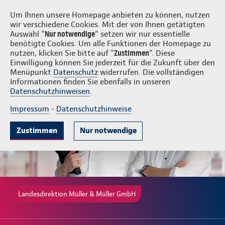
Login
Müller & Müller GmbH
Um Ihnen unsere Homepage anbieten zu können, nutzen
wir verschiedene Cookies. Mit der von Ihnen getätigten
Auswahl "
Nur notwendige
" setzen wir nur essentielle
benötigte Cookies. Um alle Funktionen der Homepage zu
nutzen, klicken Sie bitte auf "
Zustimmen
". Diese
Einwilligung können Sie jederzeit für die Zukunft über den
Gute Gründe
Tarife & Leistungen
Wissenswertes
Beratung & 
Menüpunkt
Datenschutz
widerrufen. Die vollständigen
Informationen finden Sie ebenfalls in unseren
Datenschutzhinweisen
.
Impressum
-
Datenschutzhinweise
Zustimmen
Nur notwendige
Landesdirektion Müller & Müller GmbH