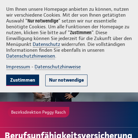
Login
Peggy Rasch
Um Ihnen unsere Homepage anbieten zu können, nutzen
wir verschiedene Cookies. Mit der von Ihnen getätigten
Auswahl "
Nur notwendige
" setzen wir nur essentielle
benötigte Cookies. Um alle Funktionen der Homepage zu
nutzen, klicken Sie bitte auf "
Zustimmen
". Diese
Einwilligung können Sie jederzeit für die Zukunft über den
Gute Gründe
Tarife & Leistungen
Wissenswertes
Beratung & 
Menüpunkt
Datenschutz
widerrufen. Die vollständigen
Informationen finden Sie ebenfalls in unseren
Datenschutzhinweisen
.
Impressum
-
Datenschutzhinweise
Zustimmen
Nur notwendige
Bezirksdirektion Peggy Rasch
Berufsunfähigkeitsversicherung