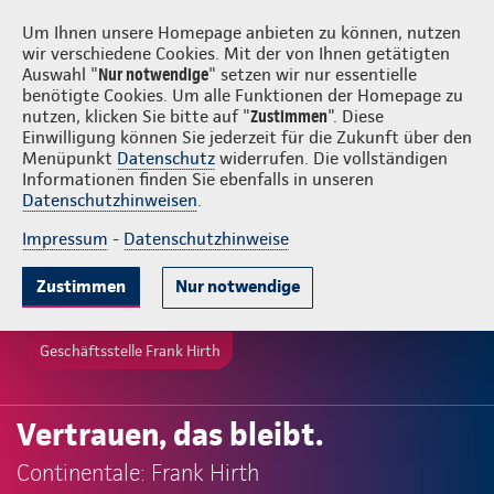
Login
Frank Hirth
Um Ihnen unsere Homepage anbieten zu können, nutzen
wir verschiedene Cookies. Mit der von Ihnen getätigten
Auswahl "
Nur notwendige
" setzen wir nur essentielle
benötigte Cookies. Um alle Funktionen der Homepage zu
nutzen, klicken Sie bitte auf "
Zustimmen
". Diese
Einwilligung können Sie jederzeit für die Zukunft über den
Menüpunkt
Datenschutz
widerrufen. Die vollständigen
Informationen finden Sie ebenfalls in unseren
Datenschutzhinweisen
.
Impressum
-
Datenschutzhinweise
Zustimmen
Nur notwendige
Geschäftsstelle Frank Hirth
Vertrauen, das bleibt.
Continentale: Frank Hirth