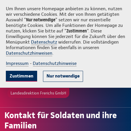
Login
Frerichs GmbH
Um Ihnen unsere Homepage anbieten zu können, nutzen
wir verschiedene Cookies. Mit der von Ihnen getätigten
Auswahl "
Nur notwendige
" setzen wir nur essentielle
benötigte Cookies. Um alle Funktionen der Homepage zu
nutzen, klicken Sie bitte auf "
Zustimmen
". Diese
Einwilligung können Sie jederzeit für die Zukunft über den
Menüpunkt
Datenschutz
widerrufen. Die vollständigen
Informationen finden Sie ebenfalls in unseren
Datenschutzhinweisen
.
Impressum
-
Datenschutzhinweise
Zustimmen
Nur notwendige
Landesdirektion Frerichs GmbH
Kontakt für Soldaten und ihre
Familien