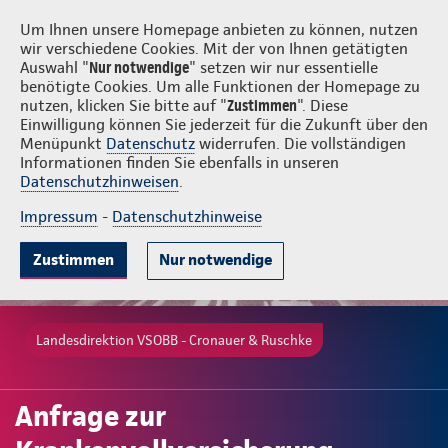
Login
VSOBB - Cronauer & Ruschke
Um Ihnen unsere Homepage anbieten zu können, nutzen
wir verschiedene Cookies. Mit der von Ihnen getätigten
Auswahl "
Nur notwendige
" setzen wir nur essentielle
benötigte Cookies. Um alle Funktionen der Homepage zu
nutzen, klicken Sie bitte auf "
Zustimmen
". Diese
Einwilligung können Sie jederzeit für die Zukunft über den
Menüpunkt
Datenschutz
widerrufen. Die vollständigen
Informationen finden Sie ebenfalls in unseren
Datenschutzhinweisen
.
Impressum
-
Datenschutzhinweise
Zustimmen
Nur notwendige
Landesdirektion VSOBB - Cronauer & Ruschke
Anfrage zur