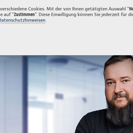
en
erschiedene Cookies. Mit der von Ihnen getätigten Auswahl "
N
e auf "
Zustimmen
". Diese Einwilligung können Sie jederzeit für
Datenschutzhinweisen
.
- und Unfallversicherung
Ihre Agentur