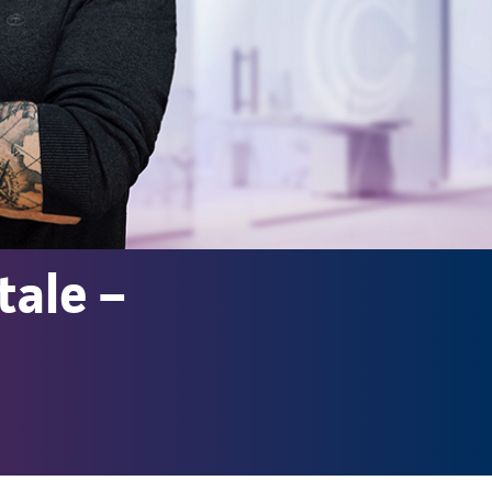
tale –