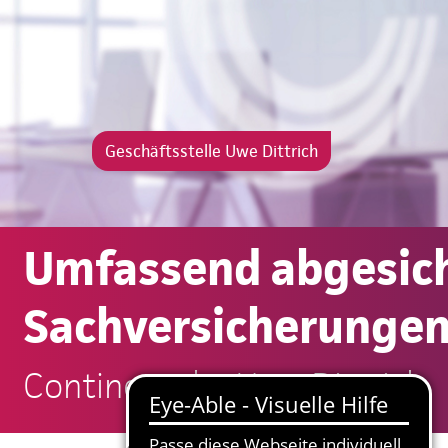
Geschäftsstelle Uwe Dittrich
Umfassend abgesich
Sachversicherungen
Continentale: Uwe Dittrich