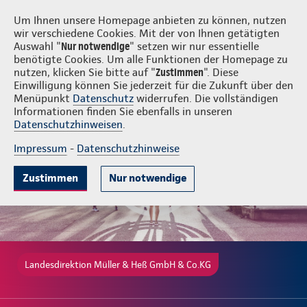
Login
Müller & Heß GmbH & Co.KG
Um Ihnen unsere Homepage anbieten zu können, nutzen
wir verschiedene Cookies. Mit der von Ihnen getätigten
Auswahl "
Nur notwendige
" setzen wir nur essentielle
benötigte Cookies. Um alle Funktionen der Homepage zu
nutzen, klicken Sie bitte auf "
Zustimmen
". Diese
Einwilligung können Sie jederzeit für die Zukunft über den
Beliebte Produkte
Weitere Angebote
Beratung & Angebot
Menüpunkt
Datenschutz
widerrufen. Die vollständigen
Informationen finden Sie ebenfalls in unseren
Datenschutzhinweisen
.
Impressum
-
Datenschutzhinweise
Zustimmen
Nur notwendige
Landesdirektion Müller & Heß GmbH & Co.KG