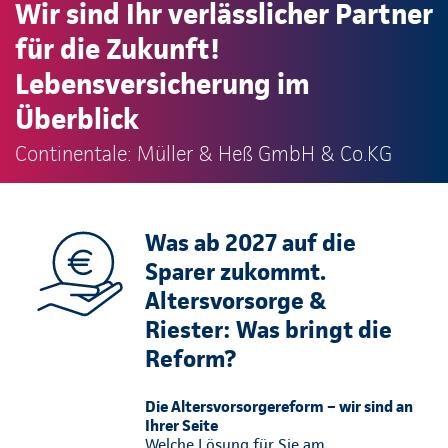
Wir sind Ihr verlässlicher Partner
für die Zukunft!
Lebensversicherung im
Überblick
Continentale: Müller & Heß GmbH & Co.KG
Was ab 2027 auf die
Sparer zukommt.
Altersvorsorge &
Riester: Was bringt die
Reform?
Die Altersvorsorgereform – wir sind an
Ihrer Seite
Welche Lösung für Sie am