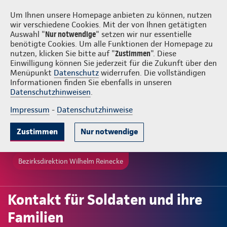
Login
Wilhelm Reinecke
Um Ihnen unsere Homepage anbieten zu können, nutzen
wir verschiedene Cookies. Mit der von Ihnen getätigten
Auswahl "
Nur notwendige
" setzen wir nur essentielle
benötigte Cookies. Um alle Funktionen der Homepage zu
nutzen, klicken Sie bitte auf "
Zustimmen
". Diese
Einwilligung können Sie jederzeit für die Zukunft über den
Menüpunkt
Datenschutz
widerrufen. Die vollständigen
Informationen finden Sie ebenfalls in unseren
Datenschutzhinweisen
.
Impressum
-
Datenschutzhinweise
Zustimmen
Nur notwendige
Bezirksdirektion Wilhelm Reinecke
Kontakt für Soldaten und ihre
Familien