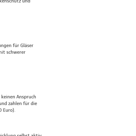
nkenschutz und
ungen für Gläser
mit schwerer
 keinen Anspruch
nd zahlen für die
0 Euro).
icklung selbst aktiv