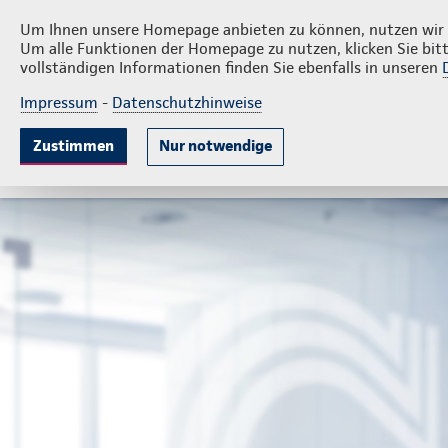
Privatkunden
Firmen
Wilhelm Reinecke
Um Ihnen unsere Homepage anbieten zu können, nutzen wir v
Um alle Funktionen der Homepage zu nutzen, klicken Sie bitt
vollständigen Informationen finden Sie ebenfalls in unseren
Impressum
-
Datenschutzhinweise
Krankenversicherung
Lebensversicherung
Sach
Zustimmen
Nur notwendige
Ambulante Zusatzversicherung
Krankenhauszus