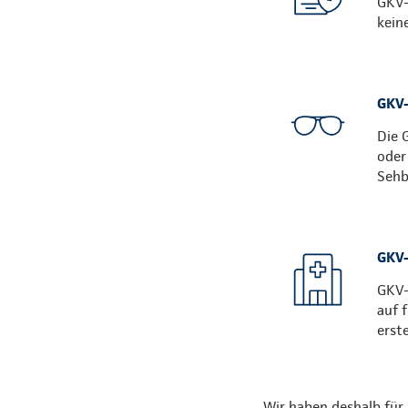
GKV-
kein
GKV-
Die 
oder
Sehb
GKV-
GKV-
auf 
erst
Wir haben deshalb für 