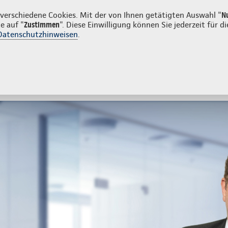
kunden
erschiedene Cookies. Mit der von Ihnen getätigten Auswahl "
N
e auf "
Zustimmen
". Diese Einwilligung können Sie jederzeit für
Datenschutzhinweisen
.
- und Unfallversicherung
Ihre Agentur
atzversicherung
Zahnzusatzversicherung
Zusatzversicheru