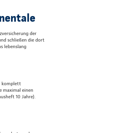
nentale
zversicherung der
nd schließen die dort
ns lebenslang
t komplett
e maximal einen
usheft 10 Jahre).