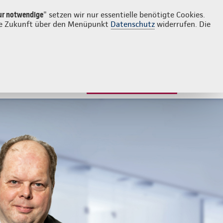
Login
Kontakt
02303 239988
ur notwendige
" setzen wir nur essentielle benötigte Cookies.
 die Zukunft über den Menüpunkt
Datenschutz
widerrufen. Die
ngen für Kinder
Beratung & Angebot
JETZT BERATEN LASSEN