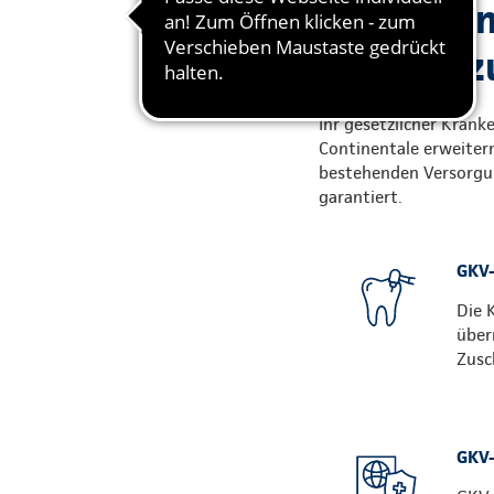
Gute Grün
Krankenzu
Ihr gesetzlicher Krank
Continentale erweitern
bestehenden Versorgun
garantiert.
GKV-
Die 
über
Zusc
GKV-