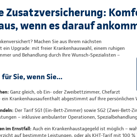
e Zusatzversicherung: Komf
aus, wenn es darauf ankom
ankenversichert? Machen Sie aus Ihrem nächsten
 ein Upgrade: mit freier Krankenhauswahl, einem ruhigen
immer und Behandlung durch Ihre Wunsch‑Spezialisten –
l für Sie, wenn Sie…
hen:
Ganz gleich, ob Ein- oder Zweibettzimmer, Chefarzt
– ein Krankenhausaufenthalt abgestimmt auf Ihre persönlichen
andeln:
Der Tarif SG1 (Ein-Bett-Zimmer) sowie SG2 (Zwei-Bett-Z
stungen – inklusive ambulanter Operationen, Spezialbehandlun
n im Ernstfall:
Auch ein Krankenhaustagegeld ist möglich – wahlw
erzicht auf bestimmte Leistungen, oder als KHT-Tarif mit 100 % 