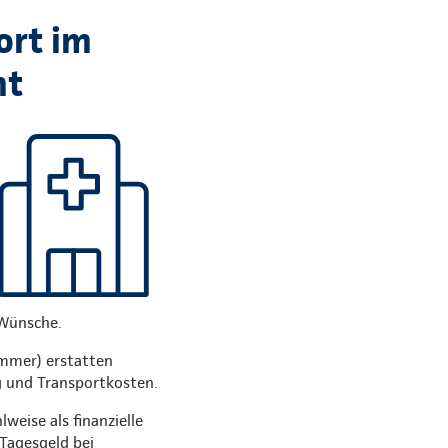
ort im
mt
 Wünsche.
immer) erstatten
g und Transportkosten.
eise als finanzielle
Tagesgeld bei