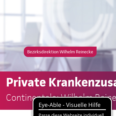
Bezirksdirektion Wilhelm Reinecke
Private Krankenzus
Continentale: Wilhelm Rein