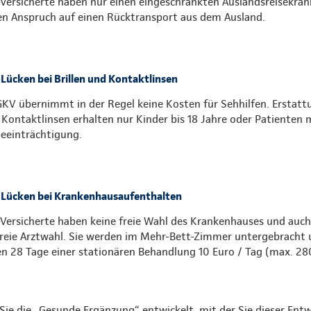
Versicherte haben nur einen eingeschränkten Auslandsreisekra
en Anspruch auf einen Rücktransport aus dem Ausland.
Lücken bei Brillen und Kontaktlinsen
GKV übernimmt in der Regel keine Kosten für Sehhilfen. Erstatt
 Kontaktlinsen erhalten nur Kinder bis 18 Jahre oder Patienten 
eeinträchtigung.
Lücken bei Krankenhausaufenthalten
Versicherte haben keine freie Wahl des Krankenhauses und auch
freie Arztwahl. Sie werden im Mehr-Bett-Zimmer untergebracht u
en 28 Tage einer stationären Behandlung 10 Euro / Tag (max. 28
Sie die „Gesunde Ergänzung“ entwickelt, mit der Sie dieser Entw