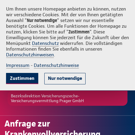
Versicherungszeche-Versicherungsvermittlung Prager GmbH
Um Ihnen unsere Homepage anbieten zu können, nutzen
wir verschiedene Cookies. Mit der von Ihnen getätigten
Auswahl "
Nur notwendige
" setzen wir nur essentielle
benötigte Cookies. Um alle Funktionen der Homepage zu
nutzen, klicken Sie bitte auf "
Zustimmen
". Diese
Einwilligung können Sie jederzeit für die Zukunft über den
Menüpunkt
Datenschutz
widerrufen. Die vollständigen
Informationen finden Sie ebenfalls in unseren
Datenschutzhinweisen
.
Impressum
-
Datenschutzhinweise
Zustimmen
Nur notwendige
Bezirksdirektion Versicherungszeche-
Versicherungsvermittlung Prager GmbH
Anfrage zur
Krankenvollversicherung