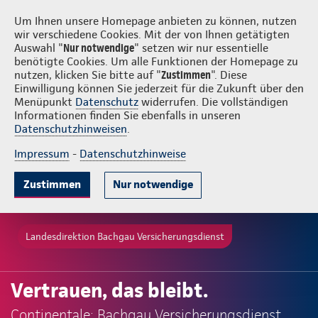
Login
Bachgau Versicherungsdienst
Um Ihnen unsere Homepage anbieten zu können, nutzen
wir verschiedene Cookies. Mit der von Ihnen getätigten
Auswahl "
Nur notwendige
" setzen wir nur essentielle
benötigte Cookies. Um alle Funktionen der Homepage zu
nutzen, klicken Sie bitte auf "
Zustimmen
". Diese
Einwilligung können Sie jederzeit für die Zukunft über den
Menüpunkt
Datenschutz
widerrufen. Die vollständigen
Informationen finden Sie ebenfalls in unseren
Datenschutzhinweisen
.
Impressum
-
Datenschutzhinweise
Zustimmen
Nur notwendige
Landesdirektion Bachgau Versicherungsdienst
Vertrauen, das bleibt.
Continentale: Bachgau Versicherungsdienst