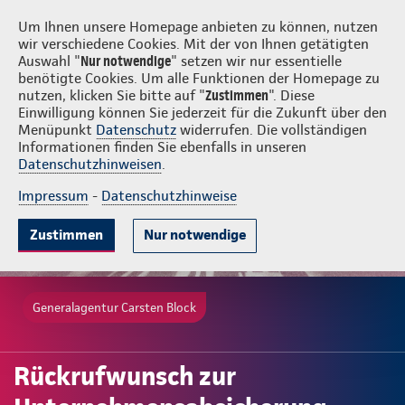
Login
Carsten Block
Um Ihnen unsere Homepage anbieten zu können, nutzen
wir verschiedene Cookies. Mit der von Ihnen getätigten
Auswahl "
Nur notwendige
" setzen wir nur essentielle
benötigte Cookies. Um alle Funktionen der Homepage zu
nutzen, klicken Sie bitte auf "
Zustimmen
". Diese
Einwilligung können Sie jederzeit für die Zukunft über den
Menüpunkt
Datenschutz
widerrufen. Die vollständigen
Informationen finden Sie ebenfalls in unseren
Datenschutzhinweisen
.
Impressum
-
Datenschutzhinweise
Zustimmen
Nur notwendige
Generalagentur Carsten Block
Rückrufwunsch zur