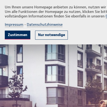
Privatkunden
Firmenkund
Carsten Block
Um Ihnen unsere Homepage anbieten zu können, nutzen wir v
Um alle Funktionen der Homepage zu nutzen, klicken Sie bitt
vollständigen Informationen finden Sie ebenfalls in unseren
Impressum
-
Datenschutzhinweise
Krankenversicherung
Lebensversicherung
Sach
Zustimmen
Nur notwendige
Generalagentur Carsten Block
Privatkunden
Sach- un