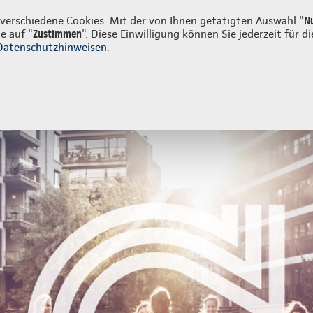
en
erschiedene Cookies. Mit der von Ihnen getätigten Auswahl "
N
e auf "
Zustimmen
". Diese Einwilligung können Sie jederzeit für
Datenschutzhinweisen
.
- und Unfallversicherung
Ihre Agentur
d Unfallversicherung
Kfz-Versicherung
Versicherungskennzeichen /