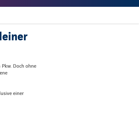
leiner
m Pkw. Doch ohne
bene
usive einer