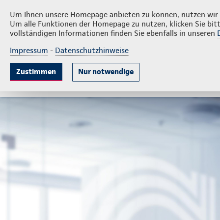
Privatkunden
Firmenkund
Daniel Färber
Um Ihnen unsere Homepage anbieten zu können, nutzen wir v
Um alle Funktionen der Homepage zu nutzen, klicken Sie bitt
vollständigen Informationen finden Sie ebenfalls in unseren
Impressum
-
Datenschutzhinweise
Krankenversicherung
Lebensversicherung
Sach
Zustimmen
Nur notwendige
Gute Gründe
Tarife & Leistungen
Wissenswer