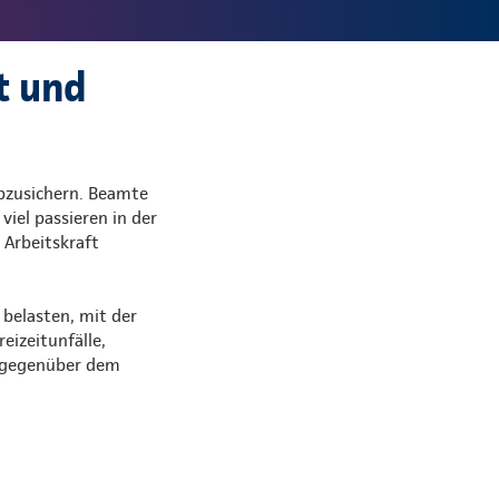
t und
abzusichern. Beamte
viel passieren in der
 Arbeitskraft
belasten, mit der
eizeitunfälle,
t gegenüber dem