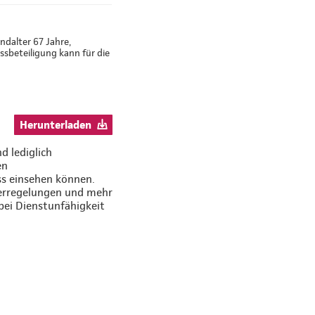
ndalter 67 Jahre,
sbeteiligung kann für die
Herunterladen
d lediglich
en
ss einsehen können.
uerregelungen und mehr
bei Dienstunfähigkeit