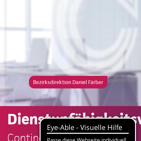
Bezirksdirektion Daniel Färber
Dienstunfähigkeits
Continentale: Daniel Färber