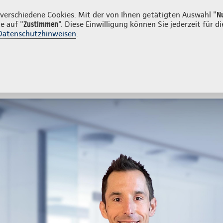
en
erschiedene Cookies. Mit der von Ihnen getätigten Auswahl "
N
e auf "
Zustimmen
". Diese Einwilligung können Sie jederzeit für
Datenschutzhinweisen
.
- und Unfallversicherung
Ihre Agentur
tes
Beratung & Angebot