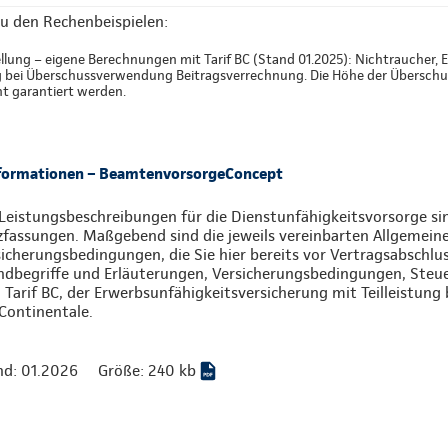
u den Rechenbeispielen:
llung – eigene Berechnungen mit Tarif BC (Stand 01.2025): Nichtraucher, E
g bei Überschussverwendung Beitragsverrechnung. Die Höhe der Überschus
ht garantiert werden.
nformationen – BeamtenvorsorgeConcept
Leistungsbeschreibungen für die Dienstunfähigkeitsvorsorge sin
zfassungen. Maßgebend sind die jeweils vereinbarten Allgemein
icherungsbedingungen, die Sie hier bereits vor Vertragsabschlu
ndbegriffe und Erläuterungen, Versicherungsbedingungen, Ste
Tarif BC, der Erwerbsunfähigkeitsversicherung mit Teilleistung 
Continentale.
nd: 01.2026
Größe: 240 kb