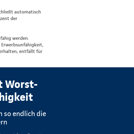
schließt automatisch
zent der
nfähig werden.
r Erwerbsunfähigkeit,
rhalten, entfällt für
t Worst-
higkeit
 so endlich die
ern