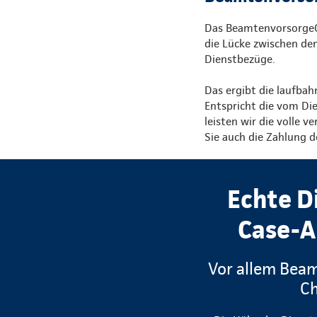
Das BeamtenvorsorgeCon
die Lücke zwischen de
Dienstbezüge.
Das ergibt die laufbah
Entspricht die vom Die
leisten wir die volle 
Sie auch die Zahlung d
Echte D
Case-A
Vor allem Beam
Ch