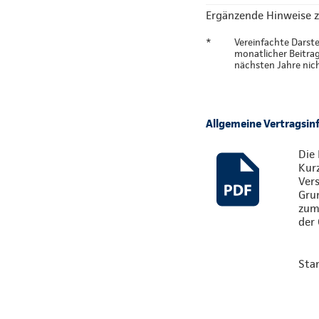
Ergänzende Hinweise z
*
Vereinfachte Darste
monatlicher Beitra
nächsten Jahre nic
Allgemeine Vertragsi
Die 
Kur
Vers
Gru
zum 
der 
Sta