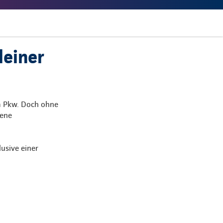
leiner
m Pkw. Doch ohne
bene
usive einer