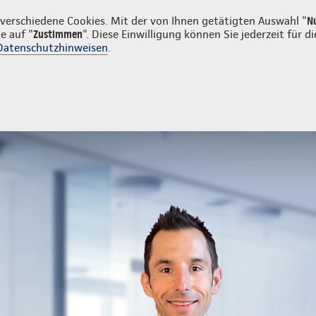
en
erschiedene Cookies. Mit der von Ihnen getätigten Auswahl "
N
e auf "
Zustimmen
". Diese Einwilligung können Sie jederzeit für
Datenschutzhinweisen
.
- und Unfallversicherung
Ihre Agentur
d Unfallversicherung
Kfz-Versicherung
Versicherungskennzeichen /