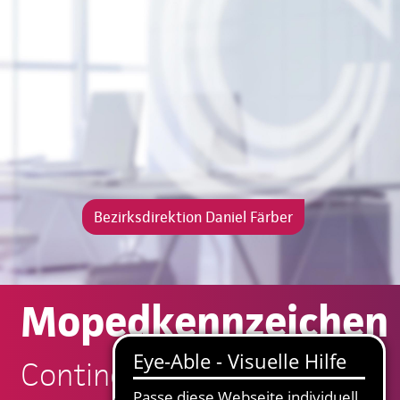
Bezirksdirektion Daniel Färber
Mopedkennzeichen
Continentale: Daniel Färber