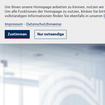
Privatkunden
Firmenkund
Daniel Färber
Um Ihnen unsere Homepage anbieten zu können, nutzen wir v
Um alle Funktionen der Homepage zu nutzen, klicken Sie bitt
vollständigen Informationen finden Sie ebenfalls in unseren
Impressum
-
Datenschutzhinweise
Krankenversicherung
Lebensversicherung
Sach
Zustimmen
Nur notwendige
Bezirksdirektion Daniel Färber
Privatkunden
Sach- un