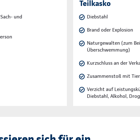
Teilkasko
 Sach- und
Diebstahl
Brand oder Explosion
Person
Naturgewalten (zum Beis
Überschwemmung)
Kurzschluss an der Verk
Zusammenstoß mit Tie
Verzicht auf Leistungskü
Diebstahl, Alkohol, Dro
ssieren sich für ein