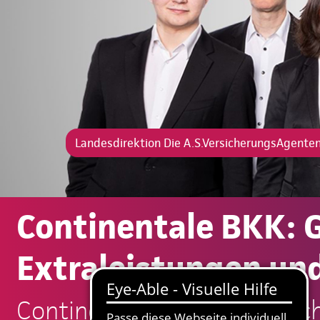
Landesdirektion Die A.S.VersicherungsAgent
Continentale BKK: G
Extraleistungen und
Continentale: Die A.S.Vers