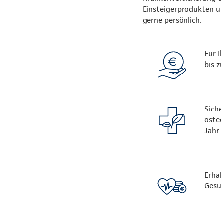
Einsteigerprodukten un
gerne persönlich.
Für 
bis 
Sich
oste
Jahr
Erha
Gesu