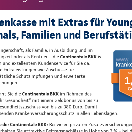
enkasse mit Extras für Youn
nals, Familien und Berufstät
gerschaft, als Familie, in Ausbildung und im
igkeit oder als Rentner – die
Continentale BKK
ist
n und exzellentem Kundenservice für Sie da.
ele Extraleistungen wie Zuschüsse für
ätzliche Schutzimpfungen und erweiterte
chungen.
hnt Sie die
Continentale BKK
im Rahmen des
 Gesundheit“ mit einem Geldbonus von bis zu
esundheitszuschuss von bis zu 380 Euro. Damit
ssenden Krankenversicherungsschutz in allen Lebenslagen.
te der Continentale BKK:
Bei vielen privaten Zusatzversicherunge
halten Sie attraktive Beitragsnachlässe in Höhe von 3 % – bei 