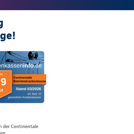
g
ige!
n der Continentale
den