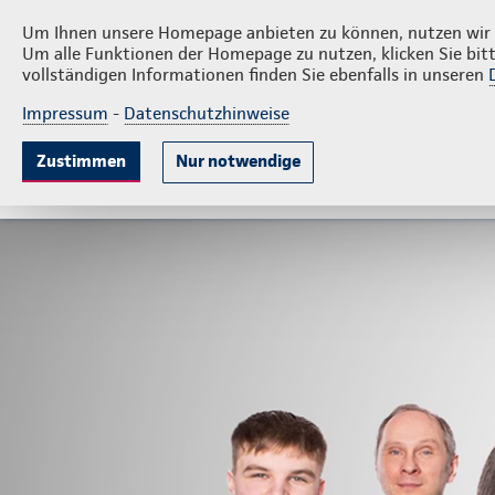
Pri
Die A.S.VersicherungsAgenten GmbH
Um Ihnen unsere Homepage anbieten zu können, nutzen wir v
Um alle Funktionen der Homepage zu nutzen, klicken Sie bitt
vollständigen Informationen finden Sie ebenfalls in unseren
Impressum
-
Datenschutzhinweise
Krankenversicherung
Lebensversicherung
Sach
Zustimmen
Nur notwendige
Gute Gründe
Leistungen
Wissenswertes
B