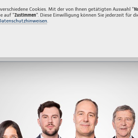
vatkunden
Firmenkunden
erschiedene Cookies. Mit der von Ihnen getätigten Auswahl "
N
e auf "
Zustimmen
". Diese Einwilligung können Sie jederzeit für
Datenschutzhinweisen
.
- und Unfallversicherung
Ihre Agentur
eratung & Angebot