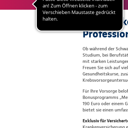
Die Krank
Professio
Ob während der Schwan
Studium, bei Berufstät
mit starken Leistunge
Freuen Sie sich auf vi
Gesundheitskurse, zus
Krebsvorsorgeuntersu
Für Ihre Vorsorge belo
Bonusprogramms „Mehr
190 Euro oder einem G
bietet sie einen umfa
Exklusiv für Versicher
Krankenversicherung er