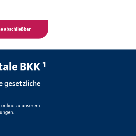
ne abschließbar
tale BKK ¹
e gesetzliche
h online zu unserem
stungen.