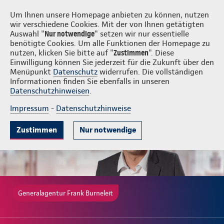
Login
Frank Burneleit
Um Ihnen unsere Homepage anbieten zu können, nutzen
wir verschiedene Cookies. Mit der von Ihnen getätigten
Auswahl "
Nur notwendige
" setzen wir nur essentielle
benötigte Cookies. Um alle Funktionen der Homepage zu
nutzen, klicken Sie bitte auf "
Zustimmen
". Diese
Einwilligung können Sie jederzeit für die Zukunft über den
Gute Gründe
Tarife & Leistungen
Wissenswertes
Beratung & 
Menüpunkt
Datenschutz
widerrufen. Die vollständigen
Informationen finden Sie ebenfalls in unseren
Datenschutzhinweisen
.
Impressum
-
Datenschutzhinweise
Zustimmen
Nur notwendige
Generalagentur Frank Burneleit