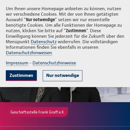
Login
Frank Graff e.K.
Um Ihnen unsere Homepage anbieten zu können, nutzen
wir verschiedene Cookies. Mit der von Ihnen getätigten
Auswahl "
Nur notwendige
" setzen wir nur essentielle
benötigte Cookies. Um alle Funktionen der Homepage zu
nutzen, klicken Sie bitte auf "
Zustimmen
". Diese
Einwilligung können Sie jederzeit für die Zukunft über den
Gute Gründe
Tarife & Leistungen
Wissenswertes
Beratung & 
Menüpunkt
Datenschutz
widerrufen. Die vollständigen
Informationen finden Sie ebenfalls in unseren
Datenschutzhinweisen
.
Impressum
-
Datenschutzhinweise
Zustimmen
Nur notwendige
Geschäftsstelle Frank Graff e.K.