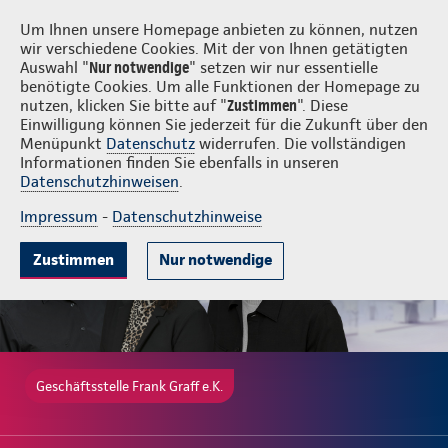
Login
Frank Graff e.K.
Um Ihnen unsere Homepage anbieten zu können, nutzen
wir verschiedene Cookies. Mit der von Ihnen getätigten
Auswahl "
Nur notwendige
" setzen wir nur essentielle
benötigte Cookies. Um alle Funktionen der Homepage zu
nutzen, klicken Sie bitte auf "
Zustimmen
". Diese
Einwilligung können Sie jederzeit für die Zukunft über den
Gute Gründe
Tarif & Leistungen
Wissenswertes
Beratung & A
Menüpunkt
Datenschutz
widerrufen. Die vollständigen
Informationen finden Sie ebenfalls in unseren
Datenschutzhinweisen
.
Impressum
-
Datenschutzhinweise
Zustimmen
Nur notwendige
Geschäftsstelle Frank Graff e.K.