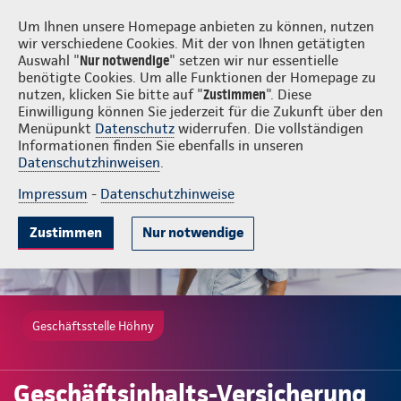
Login
Höhny
Um Ihnen unsere Homepage anbieten zu können, nutzen
wir verschiedene Cookies. Mit der von Ihnen getätigten
Auswahl "
Nur notwendige
" setzen wir nur essentielle
benötigte Cookies. Um alle Funktionen der Homepage zu
nutzen, klicken Sie bitte auf "
Zustimmen
". Diese
Einwilligung können Sie jederzeit für die Zukunft über den
Gute Gründe
Tarife & Leistungen
Wissenswertes
Beratung & 
Menüpunkt
Datenschutz
widerrufen. Die vollständigen
Informationen finden Sie ebenfalls in unseren
Datenschutzhinweisen
.
Impressum
-
Datenschutzhinweise
Zustimmen
Nur notwendige
Geschäftsstelle Höhny
Geschäftsinhalts-Versicherung