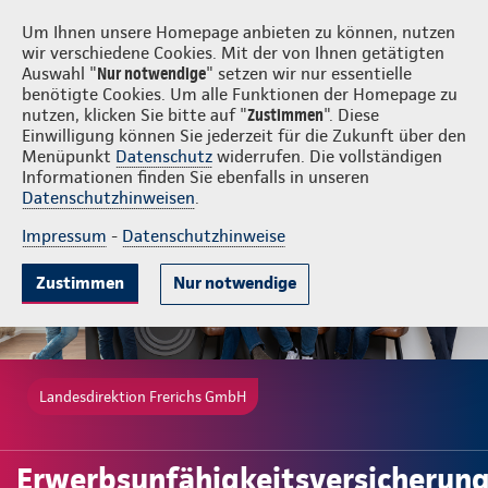
Login
Frerichs GmbH
Um Ihnen unsere Homepage anbieten zu können, nutzen
wir verschiedene Cookies. Mit der von Ihnen getätigten
Auswahl "
Nur notwendige
" setzen wir nur essentielle
benötigte Cookies. Um alle Funktionen der Homepage zu
nutzen, klicken Sie bitte auf "
Zustimmen
". Diese
Einwilligung können Sie jederzeit für die Zukunft über den
Gute Gründe
Tarife & Leistungen
Wissenswertes
Beratung & 
Menüpunkt
Datenschutz
widerrufen. Die vollständigen
Informationen finden Sie ebenfalls in unseren
Datenschutzhinweisen
.
Impressum
-
Datenschutzhinweise
Zustimmen
Nur notwendige
Landesdirektion Frerichs GmbH
Erwerbsunfähigkeitsversicherun