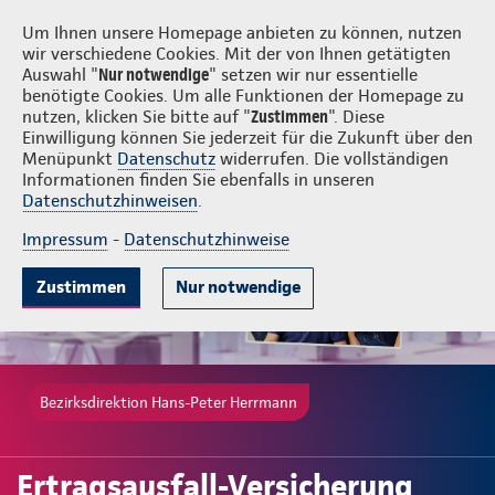
Login
Hans-Peter Herrmann
Um Ihnen unsere Homepage anbieten zu können, nutzen
wir verschiedene Cookies. Mit der von Ihnen getätigten
Auswahl "
Nur notwendige
" setzen wir nur essentielle
benötigte Cookies. Um alle Funktionen der Homepage zu
nutzen, klicken Sie bitte auf "
Zustimmen
". Diese
Einwilligung können Sie jederzeit für die Zukunft über den
Gute Gründe
Tarife & Leistungen
Wissenwertes
Beratung & A
Menüpunkt
Datenschutz
widerrufen. Die vollständigen
Informationen finden Sie ebenfalls in unseren
Datenschutzhinweisen
.
Impressum
-
Datenschutzhinweise
Zustimmen
Nur notwendige
Bezirksdirektion Hans-Peter Herrmann
Ertragsausfall-Versicherung