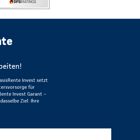
nte
beiten!
asisRente Invest setzt
tersvorsorge für
Rente Invest Garant –
asselbe Ziel: Ihre