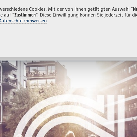
den
erschiedene Cookies. Mit der von Ihnen getätigten Auswahl "
N
e auf "
Zustimmen
". Diese Einwilligung können Sie jederzeit für
Datenschutzhinweisen
.
- und Unfallversicherung
Ihre Agentur
tes
Beratung & Angebot