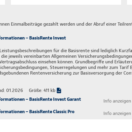
nnen Einmalbeiträge gezahlt werden und der Abruf einer Teilrent
formationen – BasisRente Invest
Leistungsbeschreibungen für die Basisrente sind lediglich Kur
 die jeweils vereinbarten Allgemeinen Versicherungsbedingungen,
Vertragsabschluss einsehen können. Grundbegriffe und Erläuter
sicherungsbedingungen, Steuerregelungen und mehr zum Tarif B
dsgebundenen Rentenversicherung zur Basisversorgung der Cont
nd: 01.2026
Größe: 411 kb
formationen – BasisRente Invest Garant
Info anzeigen
ormationen – BasisRente Classic Pro
Info anzeigen