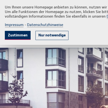
Privatkunden
Firmenkun
Thomas Binner
Um Ihnen unsere Homepage anbieten zu können, nutzen wir v
Um alle Funktionen der Homepage zu nutzen, klicken Sie bitt
vollständigen Informationen finden Sie ebenfalls in unseren
Impressum
-
Datenschutzhinweise
Krankenversicherung
Lebensversicherung
Sach
Zustimmen
Nur notwendige
Gute Gründe
Tarife & Leistungen
Wissenswer