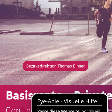
Bezirksdirektion Thomas Binner
Basisrente – Privat
Continentale: Thomas Binne