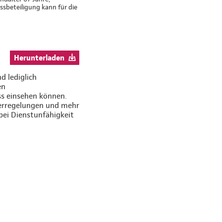
sbeteiligung kann für die
Herunterladen
d lediglich
en
ss einsehen können.
uerregelungen und mehr
bei Dienstunfähigkeit