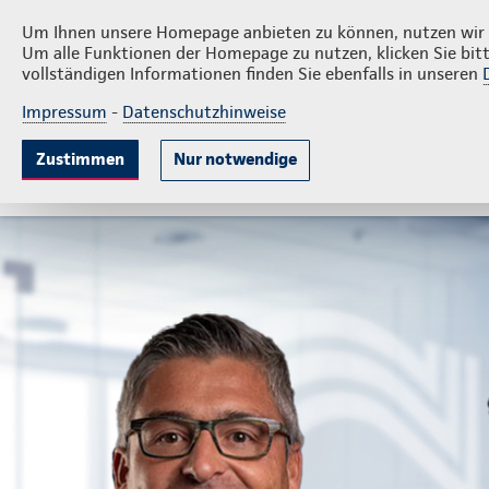
Privatk
Klaus Bisl Versicherungsservice
Um Ihnen unsere Homepage anbieten zu können, nutzen wir v
Um alle Funktionen der Homepage zu nutzen, klicken Sie bitt
vollständigen Informationen finden Sie ebenfalls in unseren
Impressum
-
Datenschutzhinweise
Krankenversicherung
Lebensversicherung
Sach
Zustimmen
Nur notwendige
Gute Gründe
Tarife & Leistungen
Wissenswer