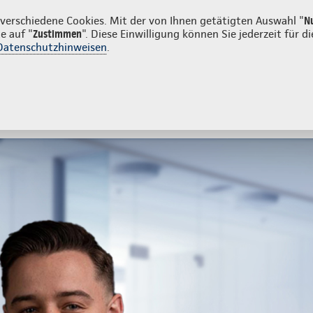
unden
Firmenkunden
erschiedene Cookies. Mit der von Ihnen getätigten Auswahl "
N
e auf "
Zustimmen
". Diese Einwilligung können Sie jederzeit für
Datenschutzhinweisen
.
- und Unfallversicherung
Ihre Agentur
tes
Beratung & Angebot