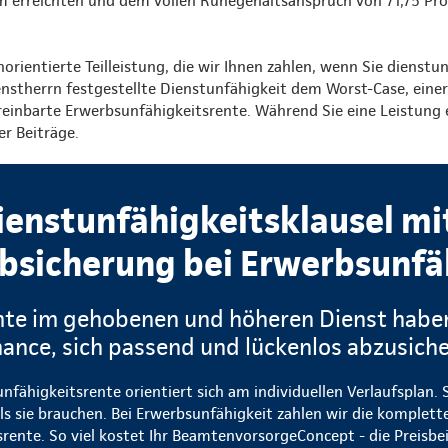
m erreichten und dem vollen Ruhegehaltsanspruch von 71,75 Pro
norientierte Teilleistung, die wir Ihnen zahlen, wenn Sie dienstu
nstherrn festgestellte Dienstunfähigkeit dem Worst-Case, eine
vereinbarte Erwerbsunfähigkeitsrente. Während Sie eine Leistung e
er Beiträge.
ienstunfähigkeitsklausel mi
bsicherung bei Erwerbsunfä
te im gehobenen und höheren Dienst haben
ance, sich passend und lückenlos abzusich
nfähigkeitsrente orientiert sich am individuellen Verlaufsplan.
ls sie brauchen. Bei Erwerbsunfähigkeit zahlen wir die komplett
rente. So viel kostet Ihr BeamtenvorsorgeConcept - die Preisbei