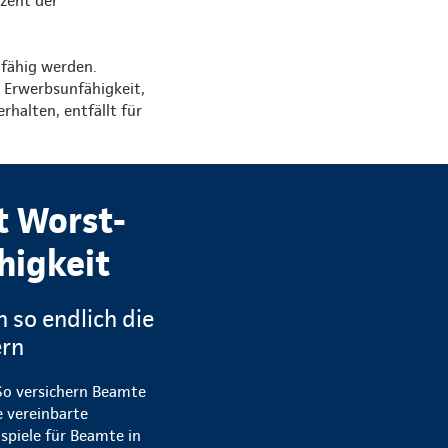
zent der
nfähig werden.
r Erwerbsunfähigkeit,
rhalten, entfällt für
t Worst-
higkeit
 so endlich die
ern
 So versichern Beamte
e vereinbarte
spiele für Beamte in