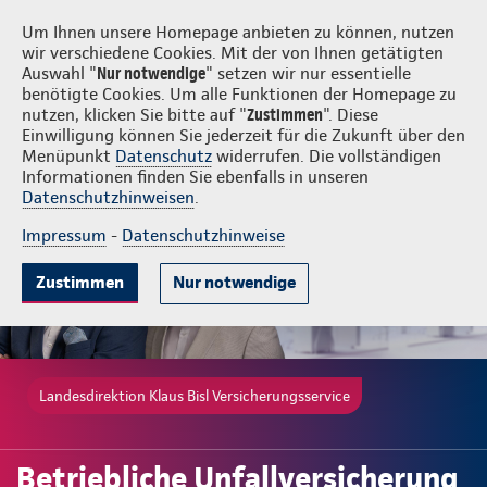
Login
Klaus Bisl Versicherungsservice
Um Ihnen unsere Homepage anbieten zu können, nutzen
wir verschiedene Cookies. Mit der von Ihnen getätigten
Auswahl "
Nur notwendige
" setzen wir nur essentielle
benötigte Cookies. Um alle Funktionen der Homepage zu
nutzen, klicken Sie bitte auf "
Zustimmen
". Diese
Einwilligung können Sie jederzeit für die Zukunft über den
Gute Gründe
Tarife & Leistungen
Wissenswertes
Beratung & 
Menüpunkt
Datenschutz
widerrufen. Die vollständigen
Informationen finden Sie ebenfalls in unseren
Datenschutzhinweisen
.
Impressum
-
Datenschutzhinweise
Zustimmen
Nur notwendige
Landesdirektion Klaus Bisl Versicherungsservice
Betriebliche Unfallversicherung