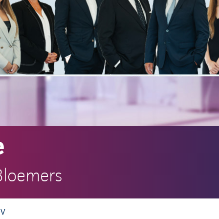
e
Bloemers
UV