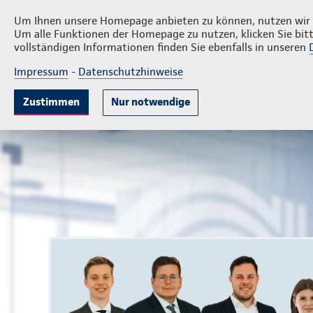
Privatkunden
Fir
Börgmann & Bloemers
Um Ihnen unsere Homepage anbieten zu können, nutzen wir v
Um alle Funktionen der Homepage zu nutzen, klicken Sie bitt
vollständigen Informationen finden Sie ebenfalls in unseren
Impressum
-
Datenschutzhinweise
Mitarbeitervorsorge
Unternehmensabsicheru
Zustimmen
Nur notwendige
Landesdirektion Börgmann & Bloemers GmbH
Firmenku