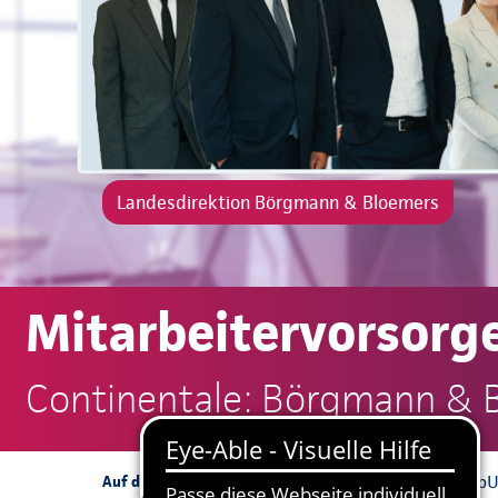
Landesdirektion Börgmann & Bloemers
Mitarbeitervorsorg
Continentale: Börgmann & 
bAV
bKV
b
Auf dieser Seite: