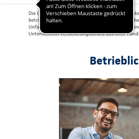
Die Continentale bietet Ihnen vielfältige Möglichke
betriebliche Altersvorsorge (bAV), eine betrieblic
Unfallversicherung (bUV) interessieren, die Conti
Unternehmen Versicherungsschutz aus einer Hand
Betriebli