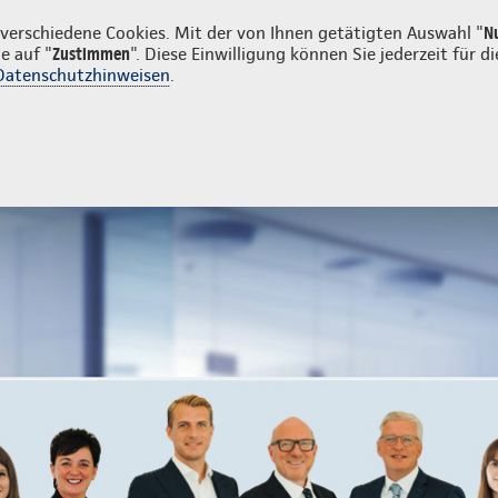
menkunden
erschiedene Cookies. Mit der von Ihnen getätigten Auswahl "
N
e auf "
Zustimmen
". Diese Einwilligung können Sie jederzeit für
Datenschutzhinweisen
.
ng
nden
Mitarbeitervorsorge