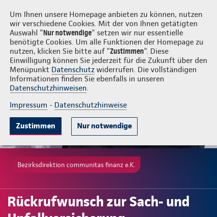
Login
communitas finanz e.K.
Um Ihnen unsere Homepage anbieten zu können, nutzen
wir verschiedene Cookies. Mit der von Ihnen getätigten
Auswahl "
Nur notwendige
" setzen wir nur essentielle
benötigte Cookies. Um alle Funktionen der Homepage zu
nutzen, klicken Sie bitte auf "
Zustimmen
". Diese
Einwilligung können Sie jederzeit für die Zukunft über den
Menüpunkt
Datenschutz
widerrufen. Die vollständigen
Informationen finden Sie ebenfalls in unseren
Datenschutzhinweisen
.
Impressum
-
Datenschutzhinweise
Zustimmen
Nur notwendige
Bezirksdirektion communitas finanz e.K.
Rückrufwunsch zur Sach- und